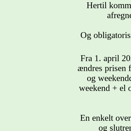
Hertil komme
afregne
Og obligatoris
Fra 1. april 2
ændres prisen f
og weekendda
weekend + el o
En enkelt over
og slutre