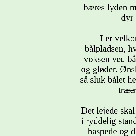
bæres lyden me
dyr 
I er velko
bålpladsen, hv
voksen ved bål
og gløder. Ønsk
så sluk bålet h
træer
Det lejede skal
i ryddelig stan
haspede og dø