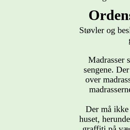
Orden
Støvler og bes
Madrasser sk
sengene. Der
over madrass
madrasserne
Der må ikke
huset, herunde
graffiti på v