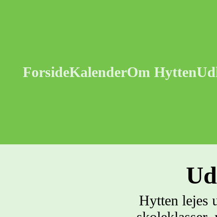
Forside
Kalender
Om Hytten
Udl
Ud
Hytten lejes 
skoleklasser,