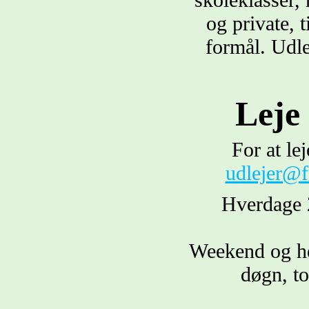
og private, 
formål. Udle
Leje 
For at le
udlejer@f
Hverdage 2
Weekend og hel
døgn, to